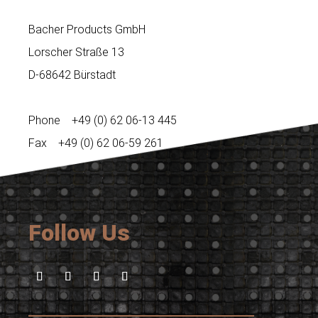
Bacher Products GmbH
Lorscher Straße 13
D-68642 Bürstadt
Phone +49 (0) 62 06-13 445
Fax +49 (0) 62 06-59 261
Follow Us