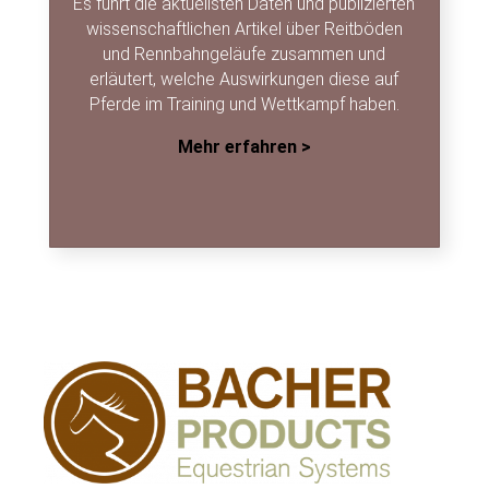
Es führt die aktuellsten Daten und publizierten
wissenschaftlichen Artikel über Reitböden
und Rennbahngeläufe zusammen und
erläutert, welche Auswirkungen diese auf
Pferde im Training und Wettkampf haben.
Mehr erfahren >